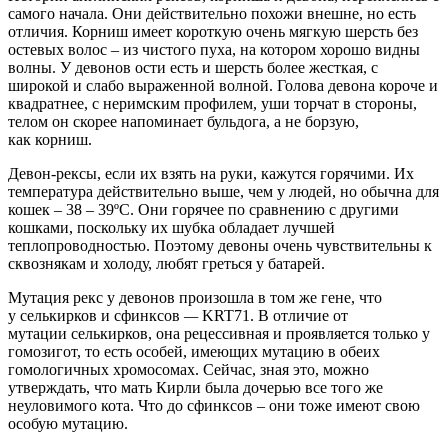
самого начала. Они действительно похожи внешне, но есть
отличия. Корниш имеет короткую очень мягкую шерсть без
остевых волос – из чистого пуха, на котором хорошо видны
волны. У девонов ости есть и шерсть более жесткая, с
широкой и слабо выраженной волной. Голова девона короче и
квадратнее, с неримским профилем, уши торчат в стороны,
телом он скорее напоминает бульдога, а не борзую,
как корниш.
Девон-рексы, если их взять на руки, кажутся горячими. Их
температура действительно выше, чем у людей, но обычна для
кошек – 38 – 39ºС. Они горячее по сравнению с другими
кошками, поскольку их шубка обладает лучшей
теплопроводностью. Поэтому девоны очень чувствительны к
сквознякам и холоду, любят греться у батарей.
Мутация рекс у девонов произошла в том же гене, что
у селькирков и сфинксов
—
KRT71. В отличие от
мутации селькирков, она рецессивная и проявляется только у
гомозигот, то есть особей, имеющих мутацию в обеих
гомологичных хромосомах. Сейчас, зная это, можно
утверждать, что мать Кирли была дочерью все того же
неуловимого кота. Что до сфинксов – они тоже имеют свою
особую мутацию.