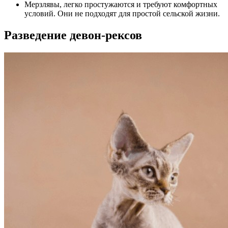
Мерзлявы, легко простужаются и требуют комфортных
условий. Они не подходят для простой сельской жизни.
Разведение девон-рексов