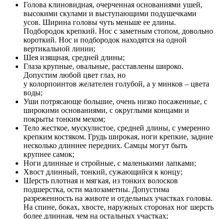
Голова клиновидная, очерченная основаниями ушей,
высокими скулами и выступающими подушечками
усов. Ширина головы чуть меньше ее длины.
Подбородок крепкий. Нос с заметным стопом, довольно
короткий. Нос и подбородок находятся на одной
вертикальной линии;
Шея изящная, средней длины;
Глаза крупные, овальные, расставлены широко.
Допустим любой цвет глаз, но
у колорпоинтов желателен голубой, а у минков – цвета
воды;
Уши потрясающе большие, очень низко посаженные, с
широкими основаниями, с округлыми концами и
покрыты тонким мехом;
Тело жесткое, мускулистое, средней длины, с умеренно
крепким костяком. Грудь широкая, ноги крепкие, задние
несколько длиннее передних. Самцы могут быть
крупнее самок;
Ноги длинные и стройные, с маленькими лапками;
Хвост длинный, тонкий, сужающийся к концу;
Шерсть плотная и мягкая, из тонких волосков
подшерстка, ости малозаметны. Допустима
разреженность на животе и отдельных участках головы.
На спине, боках, хвосте, наружных сторонах ног шерсть
более длинная, чем на остальных участках;