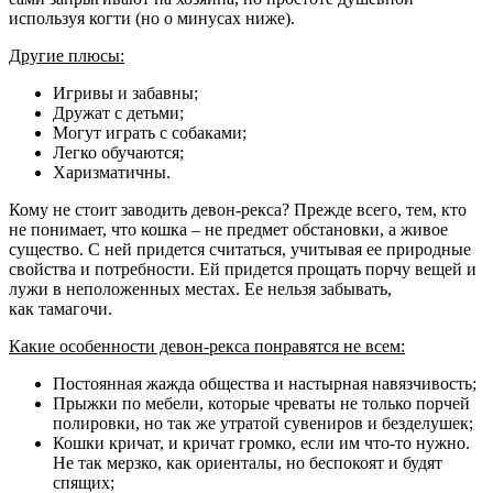
используя когти (но о минусах ниже).
Другие плюсы:
Игривы и забавны;
Дружат с детьми;
Могут играть с собаками;
Легко обучаются;
Харизматичны.
Кому не стоит заводить девон-рекса? Прежде всего, тем, кто
не понимает, что кошка – не предмет обстановки, а живое
существо. С ней придется считаться, учитывая ее природные
свойства и потребности. Ей придется прощать порчу вещей и
лужи в неположенных местах. Ее нельзя забывать,
как тамагочи.
Какие особенности девон-рекса понравятся не всем:
Постоянная жажда общества и настырная навязчивость;
Прыжки по мебели, которые чреваты не только порчей
полировки, но так же утратой сувениров и безделушек;
Кошки кричат, и кричат громко, если им что-то нужно.
Не так мерзко, как ориенталы, но беспокоят и будят
спящих;