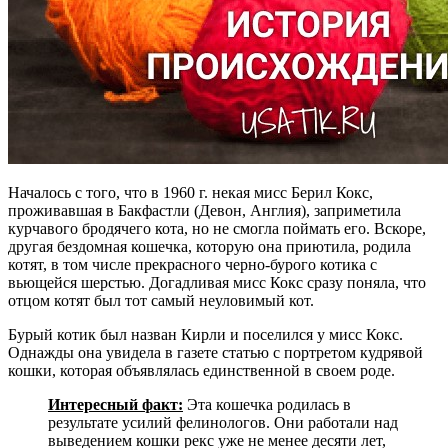
Началось с того, что в 1960 г. некая мисс Берил Кокс,
проживавшая в Бакфастли (Девон, Англия), заприметила
курчавого бродячего кота, но не смогла поймать его. Вскоре,
другая бездомная кошечка, которую она приютила, родила
котят, в том числе прекрасного черно-бурого котика с
вьющейся шерстью. Догадливая мисс Кокс сразу поняла, что
отцом котят был тот самый неуловимый кот.
Бурый котик был назван Кирли и поселился у мисс Кокс.
Однажды она увидела в газете статью с портретом кудрявой
кошки, которая объявлялась единственной в своем роде.
Интересный факт:
Эта кошечка родилась в
результате усилий фелинологов. Они работали над
выведением кошки рекс уже не менее десяти лет,