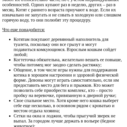
особенностей. Одних купают раз в неделю, других – раз в
месяц. Котят с раннего возраста приучают к воде. Если их
изначально не запугать и не совать в холодную или слишком
горячую воду, то они полюбят эту процедуру.
Что еще понадобится:
Котятам покупают деревянный наполнитель для
туалета, поскольку они все грызут и могут
подавиться комкующимся. Взрослым кошкам сойдет
любой;
Когтеточка обязательна, желательно вешать ее повыше,
чтобы питомец мог заодно сделать растяжку;
Общение, в том числе игры нужны для поддержания
котика в хорошем настроении и здоровой физической
форме. Девоны могут играть самостоятельно, если им
предоставить место для бега и прыжков. Кто может
позволить себе приобрести комплекс, кто – просто
пробку на веревочке, привязанную к дверной ручке;
Свое спальное место. Хотя кроме него кошка выберет
себе еще несколько, в основном рядом с кроватью и
местом отдыха хозяина;
Сетки на окна и лоджии, чтобы прыгучий зверек не
выпал. За городом лучше держать в вольере (бедное
животное);