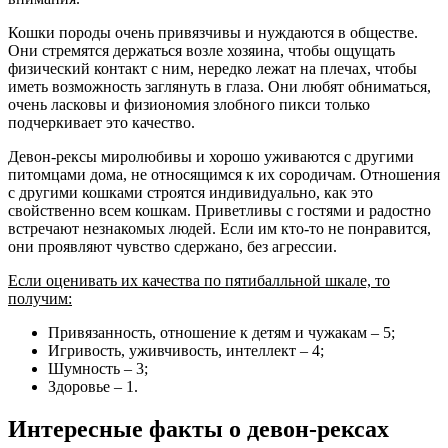
Кошки породы очень привязчивы и нуждаются в обществе.
Они стремятся держаться возле хозяина, чтобы ощущать
физический контакт с ним, нередко лежат на плечах, чтобы
иметь возможность заглянуть в глаза. Они любят обниматься,
очень ласковы и физиономия злобного пикси только
подчеркивает это качество.
Девон-рексы миролюбивы и хорошо уживаются с другими
питомцами дома, не относящимся к их сородичам. Отношения
с другими кошками строятся индивидуально, как это
свойственно всем кошкам. Приветливы с гостями и радостно
встречают незнакомых людей. Если им кто-то не понравится,
они проявляют чувство сдержано, без агрессии.
Если оценивать их качества по пятибалльной шкале, то
получим:
Привязанность, отношение к детям и чужакам – 5;
Игривость, уживчивость, интеллект – 4;
Шумность – 3;
Здоровье – 1.
Интересные факты о девон-рексах