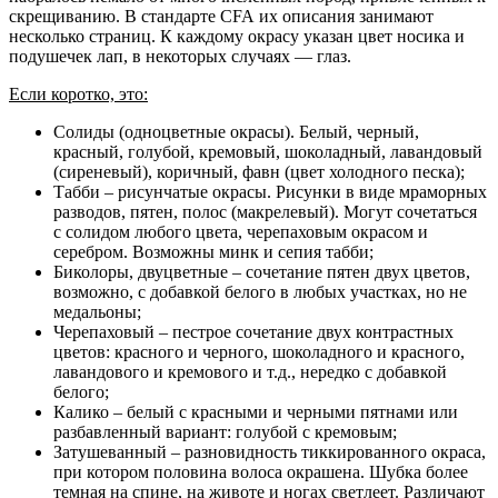
скрещиванию. В стандарте CFA их описания занимают
несколько страниц. К каждому окрасу указан цвет носика и
подушечек лап, в некоторых случаях — глаз.
Если коротко, это:
Солиды (одноцветные окрасы). Белый, черный,
красный, голубой, кремовый, шоколадный, лавандовый
(сиреневый), коричный, фавн (цвет холодного песка);
Табби – рисунчатые окрасы. Рисунки в виде мраморных
разводов, пятен, полос (макрелевый). Могут сочетаться
с солидом любого цвета, черепаховым окрасом и
серебром. Возможны минк и сепия табби;
Биколоры, двуцветные – сочетание пятен двух цветов,
возможно, с добавкой белого в любых участках, но не
медальоны;
Черепаховый – пестрое сочетание двух контрастных
цветов: красного и черного, шоколадного и красного,
лавандового и кремового и т.д., нередко с добавкой
белого;
Калико – белый с красными и черными пятнами или
разбавленный вариант: голубой с кремовым;
Затушеванный – разновидность тиккированного окраса,
при котором половина волоса окрашена. Шубка более
темная на спине, на животе и ногах светлеет. Различают