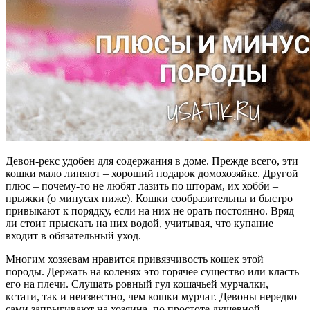
Девон-рекс удобен для содержания в доме. Прежде всего, эти
кошки мало линяют – хороший подарок домохозяйке. Другой
плюс – почему-то не любят лазить по шторам, их хобби –
прыжки (о минусах ниже). Кошки сообразительны и быстро
привыкают к порядку, если на них не орать постоянно. Вряд
ли стоит прыскать на них водой, учитывая, что купание
входит в обязательный уход.
Многим хозяевам нравится привязчивость кошек этой
породы. Держать на коленях это горячее существо или класть
его на плечи. Слушать ровный гул кошачьей мурчалки,
кстати, так и неизвестно, чем кошки мурчат. Девоны нередко
сами запрыгивают на хозяина, по простоте душевной