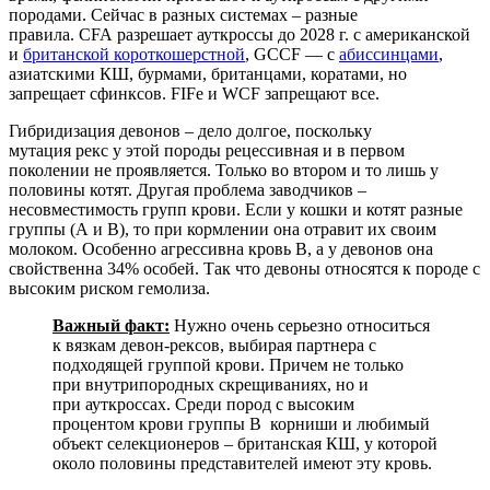
породами. Сейчас в разных системах – разные
правила. CFA разрешает ауткроссы до 2028 г. с американской
и
британской короткошерстной
, GCCF — с
абиссинцами
,
азиатскими КШ, бурмами, британцами, коратами, но
запрещает сфинксов. FIFe и WCF запрещают все.
Гибридизация девонов – дело долгое, поскольку
мутация рекс у этой породы рецессивная и в первом
поколении не проявляется. Только во втором и то лишь у
половины котят. Другая проблема заводчиков –
несовместимость групп крови. Если у кошки и котят разные
группы (А и В), то при кормлении она отравит их своим
молоком. Особенно агрессивна кровь В, а у девонов она
свойственна 34% особей. Так что девоны относятся к породе с
высоким риском гемолиза.
Важный факт:
Нужно очень серьезно относиться
к вязкам девон-рексов, выбирая партнера с
подходящей группой крови. Причем не только
при внутрипородных скрещиваниях, но и
при ауткроссах. Среди пород с высоким
процентом крови группы B корниши и любимый
объект селекционеров – британская КШ, у которой
около половины представителей имеют эту кровь.