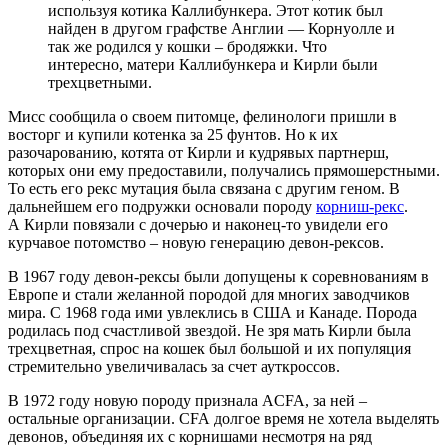
используя котика Каллибункера. Этот котик был
найден в другом графстве Англии — Корнуолле и
так же родился у кошки – бродяжки. Что
интересно, матери Каллибункера и Кирли были
трехцветными.
Мисс сообщила о своем питомце, фелинологи пришли в
восторг и купили котенка за 25 фунтов. Но к их
разочарованию, котята от Кирли и кудрявых партнерш,
которых они ему предоставили, получались прямошерстными.
То есть его рекс мутация была связана с другим геном. В
дальнейшем его подружки основали породу
корниш-рекс
.
А Кирли повязали с дочерью и наконец-то увидели его
курчавое потомство – новую генерацию девон-рексов.
В 1967 году девон-рексы были допущены к соревнованиям в
Европе и стали желанной породой для многих заводчиков
мира. С 1968 года ими увлеклись в США и Канаде. Порода
родилась под счастливой звездой. Не зря мать Кирли была
трехцветная, спрос на кошек был большой и их популяция
стремительно увеличивалась за счет ауткроссов.
В 1972 году новую породу признала ACFA, за ней –
остальные организации. CFA долгое время не хотела выделять
девонов, объединяя их с корнишами несмотря на ряд