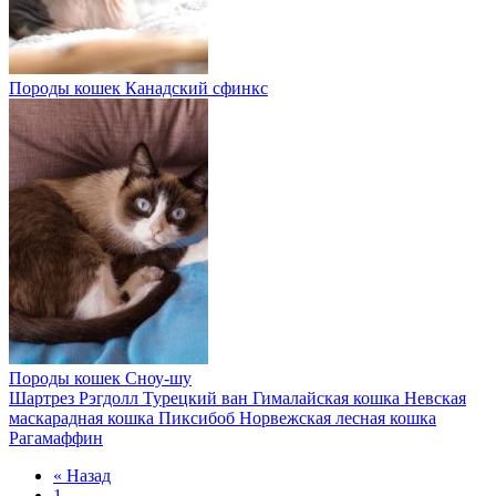
Породы кошек
Канадский сфинкс
Породы кошек
Сноу-шу
Шартрез
Рэгдолл
Турецкий ван
Гималайская кошка
Невская
маскарадная кошка
Пиксибоб
Норвежская лесная кошка
Рагамаффин
« Назад
1