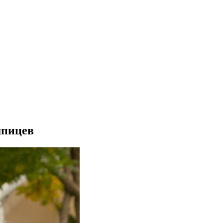
шпицев