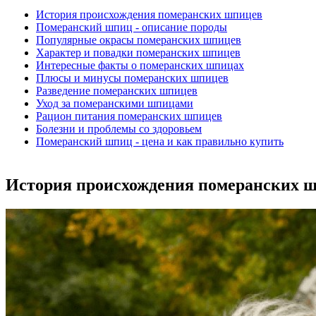
История происхождения померанских шпицев
Померанский шпиц - описание породы
Популярные окрасы померанских шпицев
Характер и повадки померанских шпицев
Интересные факты о померанских шпицах
Плюсы и минусы померанских шпицев
Разведение померанских шпицев
Уход за померанскими шпицами
Рацион питания померанских шпицев
Болезни и проблемы со здоровьем
Померанский шпиц - цена и как правильно купить
История происхождения померанских 