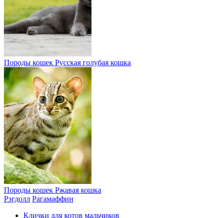
Породы кошек
Русская голубая кошка
Породы кошек
Ржавая кошка
Рэгдолл
Рагамаффин
Клички для котов мальчиков