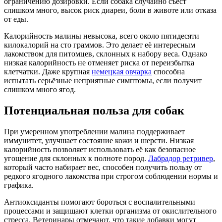
ограничению дозировки. Если собака случайно съест
слишком много, высок риск диареи, боли в животе или отказа
от еды.
Калорийность малины невысока, всего около пятидесяти
килокалорий на сто граммов. Это делает её интересным
лакомством для питомцев, склонных к набору веса. Однако
низкая калорийность не отменяет риска от переизбытка
клетчатки. Даже крупная
немецкая овчарка
способна
испытать серьёзные неприятные симптомы, если получит
слишком много ягод.
Потенциальная польза для собак
При умеренном употреблении малина поддерживает
иммунитет, улучшает состояние кожи и шерсти. Низкая
калорийность позволяет использовать её как безопасное
угощение для склонных к полноте пород.
Лабрадор ретривер
,
который часто набирает вес, способен получить пользу от
редкого ягодного лакомства при строгом соблюдении нормы и
графика.
Антиоксиданты помогают бороться с воспалительными
процессами и защищают клетки организма от окислительного
стресса. Ветеринары отмечают, что такие добавки могут