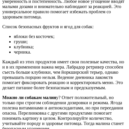
умеренность и постепенность. Любое новое угощение вводят
малыми дозами и внимательно наблюдают за реакцией. Это
универсальное правило помогает избежать проблем со
здоровьем питомца.
Список безопасных фруктов и ягод для собак:
яблоки без косточек;
груши;
клубника;
черника.
Каждый из этих продуктов имеет свои полезные качества, но
и в их применении важна мера. Лабрадор ретривер способен
съесть больше клубники, чем йоркширский терьер, однако
превышать порцию нельзя. Ведение дневника лакомств
помогает фиксировать реакцию и корректировать меню. Это
делает питание более безопасным и предсказуемым.
Можно ли собакам малин
у? Ответ положительный, но
только при строгом соблюдении дозировки и режима. Ягода
полезна витаминами и антиоксидантами, но при переедании
опасна. Перелинковка с другими продуктами помогает
понимать картину в целом. Контролируйте количество,
учитывайте породу и здоровье питомца. Тогда малина станет
безопасным угощением.