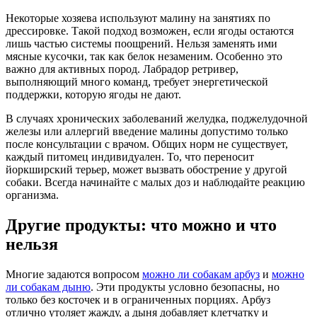
Некоторые хозяева используют малину на занятиях по
дрессировке. Такой подход возможен, если ягоды остаются
лишь частью системы поощрений. Нельзя заменять ими
мясные кусочки, так как белок незаменим. Особенно это
важно для активных пород. Лабрадор ретривер,
выполняющий много команд, требует энергетической
поддержки, которую ягоды не дают.
В случаях хронических заболеваний желудка, поджелудочной
железы или аллергий введение малины допустимо только
после консультации с врачом. Общих норм не существует,
каждый питомец индивидуален. То, что переносит
йоркширский терьер, может вызвать обострение у другой
собаки. Всегда начинайте с малых доз и наблюдайте реакцию
организма.
Другие продукты: что можно и что
нельзя
Многие задаются вопросом
можно ли собакам арбуз
и
можно
ли собакам дыню
. Эти продукты условно безопасны, но
только без косточек и в ограниченных порциях. Арбуз
отлично утоляет жажду, а дыня добавляет клетчатку и