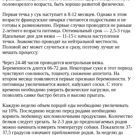
половозрелого возраста, быть хорошо развитой физически.
Первая течка у сук наступает в 8-12 месяцев. Однако в этом
возрасте французские овчарки считаются подростками и не
готовы к размножению. Первые случки проводятся не раньше
2-летнего возраста питомца. Оптимальный срок — 2,5-3 года.
Идеальные дни для вязки — 11-15 с начала наступления
течки. Знакомство проводят на нейтральной местности.
Половой акт может случиться и сразу, поэтому лучше не
мешать процессу.
Через 24-48 часов проводится контрольная вязка.
Беременность длится 66-72 дня. Некоторые суки в этот период
чувствуют сонливость, тошноту, снижение аппетита. На
втором месяце появляются первые признаки беременности. У
питомицы увеличивается живот, набухают соски. С этого
времени необходимо умерить физические нагрузки, не
позволять самке быстро бегать и высоко прыгать.
Каждую неделю объем порций еды необходимо увеличивать
на 10%. Последнюю неделю перед родами необходимо
кормить любимицу кисломолочными продуктами. Количество
белков следует урезать. За 2-3 дня до предполагаемых родов
можно начинать измерять температуру собаки. Показатели 37-
37,5 градусов означают приближение родов. За неделю до