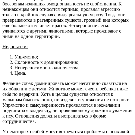
босеронам излишняя эмоциональность не свойственна. К
незнакомцам они относятся терпимо, проявляя агрессию
только в крайних случаях, видя реальную угрозу. Тогда они
превращаются в разъяренных существ, грозный вид которых
еще больше отпугивает врагов. Четвероногие легко
уживаются с другими животными, которые проживают с
ними на одной территории.
Недостатки:
Упрямство;
Склонность к доминированию;
Непереносимость одиночества;
Цена.
Желание собак доминировать может негативно сказаться на
их общении с детьми. Животное может счесть ребенка ниже
себя по иерархии. Хоть в целом существа относятся к
малышам благосклонно, но издевок и унижения не потерпят.
Упрямство и самоуверенность проявляются в нежелании
подчиняться владельцу, не проявляющему должного уважения
к псу. Отношения должны выстраиваться в форме
сотрудничества.
У некоторых особей могут встречаться проблемы с психикой.