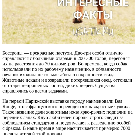
Босероны — прекрасные пастухи. Две-три особи отлично
справляются с большими отарами в 200-300 голов, перегоняя
их на расстояния до 70 километров. Во времена, когда собак
использовали по их рабочему назначению, в обязанности
овчарок входила не только забота о сохранности стада.
Животные искали и возвращали потерявшихся овец, отгоняли
от отары непрошеных гостей, диких зверей. Существа
справлялись со всеми задачами.
На первой Парижской выставке породу наименовали Bas
Rouge, что с французского переводится как «красные чулки».
Такое название дали животным из-за ярко-рыжих подпалин на
передних лапах. Клуб любителей породы строго следит за
соблюдением стандартов и не допускает к разведению особей
с браком. В наше время в мире насчитывается примерно 7000
представителей этой породы.