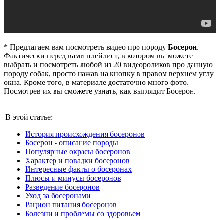
* Предлагаем вам посмотреть видео про породу
Босерон
.
Фактически перед вами плейлист, в котором вы можете
выбрать и посмотреть любой из 20 видеороликов про данную
породу собак, просто нажав на кнопку в правом верхнем углу
окна. Кроме того, в материале достаточно много фото.
Посмотрев их вы сможете узнать, как выглядит Босерон.
В этой статье:
История происхождения босеронов
Босерон - описание породы
Популярные окрасы босеронов
Характер и повадки босеронов
Интересные факты о босеронах
Плюсы и минусы босеронов
Разведение босеронов
Уход за босеронами
Рацион питания босеронов
Болезни и проблемы со здоровьем