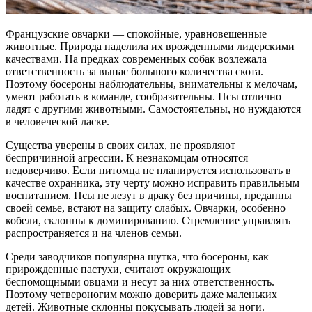
Французские овчарки — спокойные, уравновешенные
животные. Природа наделила их врожденными лидерскими
качествами. На предках современных собак возлежала
ответственность за выпас большого количества скота.
Поэтому босероны наблюдательны, внимательны к мелочам,
умеют работать в команде, сообразительны. Псы отлично
ладят с другими животными. Самостоятельны, но нуждаются
в человеческой ласке.
Существа уверены в своих силах, не проявляют
беспричинной агрессии. К незнакомцам относятся
недоверчиво. Если питомца не планируется использовать в
качестве охранника, эту черту можно исправить правильным
воспитанием. Псы не лезут в драку без причины, преданны
своей семье, встают на защиту слабых. Овчарки, особенно
кобели, склонны к доминированию. Стремление управлять
распространяется и на членов семьи.
Среди заводчиков популярна шутка, что босероны, как
прирожденные пастухи, считают окружающих
беспомощными овцами и несут за них ответственность.
Поэтому четвероногим можно доверить даже маленьких
детей. Животные склонны покусывать людей за ноги.