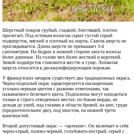
Шерстный покров грубый, гладкий, блестящий, плотно
прилегает. Под остевым волосом скрыт густой серый
подшерсток, мягкий и плотный на ощупь. Сквозь шерсть не
проглядывается. Длина шерсти не превышает 3-4
сантиметров. На бедрах и нижней стороне хвоста волосы
более длинные. На голове мех более жесткий и короткий.
Зимой подшерсток становится жестче и гуще. Лохматая
шерсть относится к дисквалифицирующим порокам.
У французских овчарок существует два традиционных окраса.
Черно-подпалый окрас характеризуется насыщенным
угольно-черным цветом с рыжими отметинами, так
называемого беличьего цвета. Подпалины могут находиться
только в строго отведенных местах: по бокам морды, не
доходя до ушей, над глазами в области бровей, на шее, груди
(предпочтительнее две), под хвостом, на нижней трети
конечностей.
Второй допустимый окрас — «арлекин». Он включает в себя
черно-серый, палево-черный, голубовато-пестрый, серый с