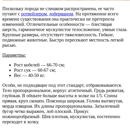
Поскольку порода не слишком распространена, ее часто
путают с
ротвейлером
,
доберманом
. На протяжении всего
времени существования она практически не претерпела
изменений. Отличительные особенности — блестящая
шерсть, гармоничное мускулистое телосложение, умные глаза.
Крупные размеры, отсутствует тяжеловесность. Гибкие,
подвижные животные. Быстро пересекают местность легкой
рысью.
Параметры:
Рост кобелей — 66-70 см;
Рост сук — 60-67 см;
Вес — 40-50 кг.
Особи, не подходящие под этот стандарт, отбраковываются.
Тело пропорциональное, корпус атлетичный. Грудь развитая,
глубокая. В обхвате больше высоты в холке на 1/5. Спина
прямая, круп скошен. Поясница широкая. Голова вытянутая,
морда изящная. Их длины пропорциональны. Затылочный
бугор четко выражен, лоб плоский. Прикус
ножницеобразный. Шея плотная, мускулистая, постепенно
переходит в холку.