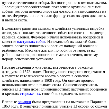
путем естественного отбора, без постороннего вмешательства.
Эволюция поспособствовала появлению крупной, сильной
собаки, которая демонстрировала ловкость и выносливость на
охоте. Фермеры использовали французских овчарок для охоты
и выпаса скота.
Вследствие развития сельского хозяйства усилилась вырубка
лесов, уменьшилась численность объектов охоты — медведей,
кабанов, оленей. Фермеры начали использовать босеронов в
качестве
пастушьих собак
. Изначальной их задачей была
защита рогатых животных и овец от нападений волков и
разбойников. Местные жители полюбили овчарок за их
рабочие качества, внешность не имела значения, поэтому
порода генетически устойчива.
Первые сведения о животных встречаются в рукописи,
датируемой 1578 годом. Последующие сведения встречаются
в трактате католического аббата о работе в сельском
хозяйстве, написанном в 1809 году. Он описал процесс
использования псов в выпасе скота. Священнослужитель
описывал 2 типа псов: длинношерстных пастушьих босеронов
и крепких
сторожевых
, способных одолевать волков.
Впервые
овчарки
были представлены на выставке в Париже в
1863 году. В конкурсе принимали участие 13 особей со схожей