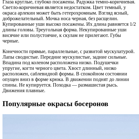
Глаза круглые, глубоко посажены. Радужка темно-коричневая.
Светло-коричневая является недостатком. Цвет темный, у
окраса арлекин может быть гетерохромным. Взгляд ясный,
доброжелательный. Мочка носа черная, без расщелин.
Купированные уши высоко посажены. Их длина равняется 1/2
длины головы. Треугольная форма. Некупированные уши
висячие или полустоячие, к скулам не прилегают. Губы
черные.
Конечности прямые, параллельные, с развитой мускулатурой.
Лапы сводистые. Передние мускулистые, задние сильные.
Впадина под коленом расположена низко. Подушечки
упругие, когти черного цвета. Хвост длинный, низко
расположен, саблевидной формы. В спокойном состоянии
опущен вниз в форме крюка. В движении поднят до линии
спины. Не купируется. Походка — размашистая рысь.
Движения плавные.
Популярные окрасы босеронов