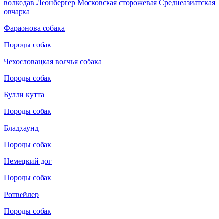
волкодав
Леонбергер
Московская сторожевая
Среднеазиатская
овчарка
Фараонова собака
Породы собак
Чехословацкая волчья собака
Породы собак
Булли кутта
Породы собак
Бладхаунд
Породы собак
Немецкий дог
Породы собак
Ротвейлер
Породы собак