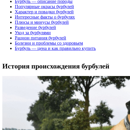
Бурбуль — описание породы
Популярные окрасы бурбулей
Характер и повадки бурбулей
Интересные факты о бурбулях
Плюсы и минусы бурбулей
Разведение бурбулей
Уход за бурбулями
Рацион питания бурбулей
Болезни и проблемы со здоровьем
Бурбуль — цена и как правильно купить
История происхождения бурбулей