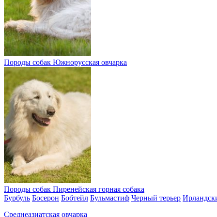
Породы собак
Южнорусская овчарка
Породы собак
Пиренейская горная собака
Бурбуль
Босерон
Бобтейл
Бульмастиф
Черный терьер
Ирландск
Среднеазиатская овчарка