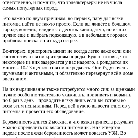
ответственно, и помнить, что эрдельтерьеры не из числа
самых популярных пород.
Это важно по двум причинам: во-первых, пару для вязки
питомца найти не так-то просто. Если вы живёте в большом
городе, конечно, найдётся с десяток кандидатур, но из них
нужно ещё и выбрать подходящую, а в небольших городах
проблема поиска стоит куда острее.
Во-вторых, пристроить щенят не всегда легко даже если они
соответствуют всем критериям породы. Будьте готовы, что
некоторые из них задержатся у вас надолго, а рождается их
много – 10-13 щенков совсем не редкость. Они будут очень
шумными и активными, и обязательно перевернут всё в доме
вверх дном.
На их выращивание также потребуется много сил: за щенками
нужно особенно тщательно ухаживать, прививать и кормить
по 6 раз в день – проводите вязку лишь если вы готовы ко
всем этим испытаниям. Перед ней нужно вывести глистов у
питомца и провести его обследование.
Беременность длится 2 месяца, а что вязка принесла результат
можно определить по вялости питомицы. На четвёртой
неделе после вязки беременность может показать УЗИ. Во