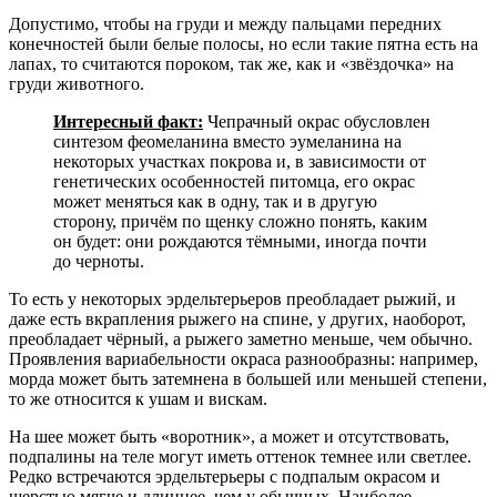
Допустимо, чтобы на груди и между пальцами передних
конечностей были белые полосы, но если такие пятна есть на
лапах, то считаются пороком, так же, как и «звёздочка» на
груди животного.
Интересный факт:
Чепрачный окрас обусловлен
синтезом феомеланина вместо эумеланина на
некоторых участках покрова и, в зависимости от
генетических особенностей питомца, его окрас
может меняться как в одну, так и в другую
сторону, причём по щенку сложно понять, каким
он будет: они рождаются тёмными, иногда почти
до черноты.
То есть у некоторых эрдельтерьеров преобладает рыжий, и
даже есть вкрапления рыжего на спине, у других, наоборот,
преобладает чёрный, а рыжего заметно меньше, чем обычно.
Проявления вариабельности окраса разнообразны: например,
морда может быть затемнена в большей или меньшей степени,
то же относится к ушам и вискам.
На шее может быть «воротник», а может и отсутствовать,
подпалины на теле могут иметь оттенок темнее или светлее.
Редко встречаются эрдельтерьеры с подпалым окрасом и
шерстью мягче и длиннее, чем у обычных. Наиболее