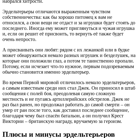
набрался хитрости.
Эрдельтерьеры отличаются выраженным чувством
собственничества: как бы хорошо питомец к вам не
относился, а свои вещи не отдаст и за игрушки будет стоять до
последнего. Иногда ему может приглянуться и чужая игрушка
и, если он решит её присвоить, то вернуть её также будет
очень непросто.
А присваивать они любят: рядом с их лежанкой или в будке
может обнаружиться немало разных игрушек и безделушек, на
которые они положили глаз, а потом те таинственно пропали.
Потому, если исчезает что-то нужное, первым подозреваемым
обычно становится именно эрдельтерьер.
Во время Первой мировой отличилось немало эрдельтерьеров,
а самым известным среди них стал Джек. Он приносил в штаб
сообщения с полей боя, преодолевая самую сложную
местность и не пугаясь артиллерийских обстрелов. Джек не
раз был ранен, но продолжал работать до самой смерти – он
умер от ран после того, как доставил последнее сообщение,
благодаря чему был спасён батальон, а он получил Крест
Виктории – британскую награду, вручаемую за героизм.
Плюсы и минусы эрдельтерьеров