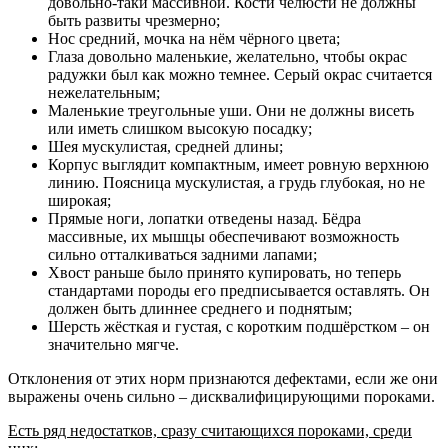
довольно-таки массивной. Кости челюсти не должны
быть развиты чрезмерно;
Нос средний, мочка на нём чёрного цвета;
Глаза довольно маленькие, желательно, чтобы окрас
радужки был как можно темнее. Серый окрас считается
нежелательным;
Маленькие треугольные уши. Они не должны висеть
или иметь слишком высокую посадку;
Шея мускулистая, средней длины;
Корпус выглядит компактным, имеет ровную верхнюю
линию. Поясница мускулистая, а грудь глубокая, но не
широкая;
Прямые ноги, лопатки отведены назад. Бёдра
массивные, их мышцы обеспечивают возможность
сильно отталкиваться задними лапами;
Хвост раньше было принято купировать, но теперь
стандартами породы его предписывается оставлять. Он
должен быть длиннее среднего и поднятым;
Шерсть жёсткая и густая, с коротким подшёрстком – он
значительно мягче.
Отклонения от этих норм признаются дефектами, если же они
выражены очень сильно – дисквалифицирующими пороками.
Есть ряд недостатков, сразу считающихся пороками, среди