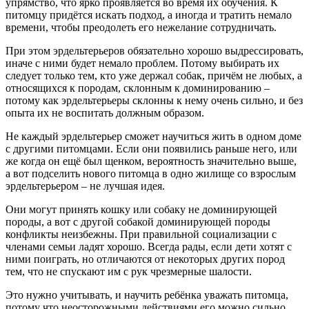
упрямство, что ярко проявляется во время их обучения. К
питомцу придётся искать подход, а иногда и тратить немало
времени, чтобы преодолеть его нежелание сотрудничать.
При этом эрдельтерьеров обязательно хорошо выдрессировать,
иначе с ними будет немало проблем. Потому выбирать их
следует только тем, кто уже держал собак, причём не любых, а
относящихся к породам, склонным к доминированию –
потому как эрдельтерьеры склонны к нему очень сильно, и без
опыта их не воспитать должным образом.
Не каждый эрдельтерьер сможет научиться жить в одном доме
с другими питомцами. Если они появились раньше него, или
же когда он ещё был щенком, вероятность значительно выше,
а вот подселить нового питомца в одно жилище со взрослым
эрдельтерьером – не лучшая идея.
Они могут принять кошку или собаку не доминирующей
породы, а вот с другой собакой доминирующей породы
конфликты неизбежны. При правильной социализации с
членами семьи ладят хорошо. Всегда рады, если дети хотят с
ними поиграть, но отличаются от некоторых других пород
тем, что не спускают им с рук чрезмерные шалости.
Это нужно учитывать, и научить ребёнка уважать питомца,
потому что неосторожными действиями его можно сильно