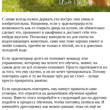
С ними всегда нужно держать ухо востро: они умны и
изобретательны. Например, если у эрдельтерьера есть
возможность как-то открыть дверь на кухню, он обязательно
сделает это, проникнет в шкафчики и достанет себе что-
нибудь вкусное. Поскольку выводили их для охоты на
водоплавающих животных, сами они тоже хорошо умеют и
любят плавать, причём не только в тёплой, но и в довольно
холодной воде.
Если эрдельтерьер долго не понимает команду или
упражнение, которому вы хотите его обучить, значит, на
самом деле он всё отлично понимает. Просто притворяется из-
за того, что ему скучно, и он не хочет тренироваться. Потому
повторять одно и то же больше трёх раз не стоит – лучше
просто прекратить занятие.
Если продолжать повторять, ему начнут нравиться сами
уговоры, что отразится на дальнейшем обучении крайне
плохо. Вместо этого попробуйте в следующий раз по-другому
подойти к процессу обучения, чтобы питомец увлёкся им. И
начинайте дрессировку как можно раньше, пока он ещё не