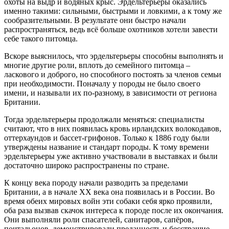
охоты на выдр и водяных крыс. Эрдельтерьеры оказались
именно такими: сильными, быстрыми и ловкими, а к тому же
сообразительными. В результате они быстро начали
распространяться, ведь всё больше охотников хотели завести
себе такого питомца.
Вскоре выяснилось, что эрдельтерьеры способны выполнять и
многие другие роли, вплоть до семейного питомца –
ласкового и доброго, но способного постоять за членов семьи
при необходимости. Поначалу у породы не было своего
имени, и называли их по-разному, в зависимости от региона
Британии.
Тогда эрдельтерьеры продолжали меняться: специалисты
считают, что в них появилась кровь ирландских волокодавов,
оттерхаундов и бассет-грифонов. Только к 1886 году были
утверждены название и стандарт породы. К тому времени
эрдельтерьеры уже активно участвовали в выставках и были
достаточно широко распространены по стране.
К концу века породу начали разводить за пределами
Британии, а в начале XX века она появилась и в России. Во
время обеих мировых войн эти собаки себя ярко проявили,
оба раза вызвав скачок интереса к породе после их окончания.
Они выполняли роли спасателей, санитаров, сапёров,
почтальонов, демонстрировали преданность и бесстрашие.