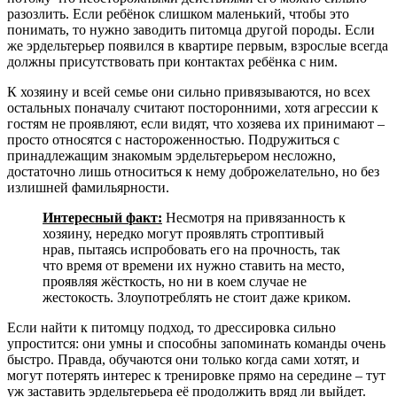
разозлить. Если ребёнок слишком маленький, чтобы это
понимать, то нужно заводить питомца другой породы. Если
же эрдельтерьер появился в квартире первым, взрослые всегда
должны присутствовать при контактах ребёнка с ним.
К хозяину и всей семье они сильно привязываются, но всех
остальных поначалу считают посторонними, хотя агрессии к
гостям не проявляют, если видят, что хозяева их принимают –
просто относятся с настороженностью. Подружиться с
принадлежащим знакомым эрдельтерьером несложно,
достаточно лишь относиться к нему доброжелательно, но без
излишней фамильярности.
Интересный факт:
Несмотря на привязанность к
хозяину, нередко могут проявлять строптивый
нрав, пытаясь испробовать его на прочность, так
что время от времени их нужно ставить на место,
проявляя жёсткость, но ни в коем случае не
жестокость. Злоупотреблять не стоит даже криком.
Если найти к питомцу подход, то дрессировка сильно
упростится: они умны и способны запоминать команды очень
быстро. Правда, обучаются они только когда сами хотят, и
могут потерять интерес к тренировке прямо на середине – тут
уж заставить эрдельтерьера её продолжить вряд ли выйдет.