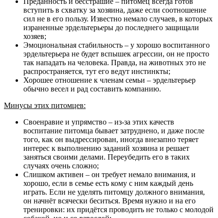
Преданность и бесстрашие – питомец всегда готов
вступить в схватку за хозяина, даже если соотношение
сил не в его пользу. Известно немало случаев, в которых
израненные эрдельтерьеры до последнего защищали
хозяев;
Эмоциональная стабильность – у хорошо воспитанного
эрдельтерьера не будет вспышек агрессии, он не просто
так нападать на человека. Правда, на животных это не
распространяется, тут его ведут инстинкты;
Хорошее отношение к членам семьи – эрдельтерьер
обычно весел и рад составить компанию.
Минусы этих питомцев:
Своенравие и упрямство – из-за этих качеств
воспитание питомца бывает затруднено, и даже после
того, как он выдрессирован, иногда внезапно теряет
интерес к выполнению заданий хозяина и решает
заняться своими делами. Переубедить его в таких
случаях очень сложно;
Слишком активен – он требует немало внимания, и
хорошо, если в семье есть кому с ним каждый день
играть. Если не уделять питомцу должного внимания,
он начнёт всячески беситься. Время нужно и на его
тренировки: их придётся проводить не только с молодой